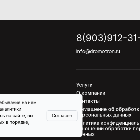
8(903)912-31
info@dromotron.ru
Услуги
О компании
Контакты
ребывание на нем
Соглашение об обработк
аналитики
персональных данных
Согласен
ь на сайте, вы
ых в порядке,
Политика конфиденциаль
отношении обработки пе
х
данных