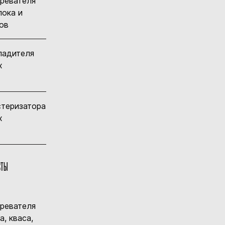
гревателя
лока и
ов
ладителя
х
стеризатора
х
СТЫ
гревателя
а, кваса,