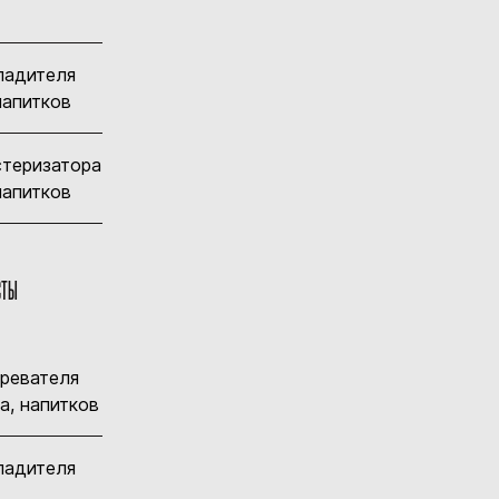
ладителя
 напитков
стеризатора
 напитков
СТЫ
гревателя
а, напитков
ладителя